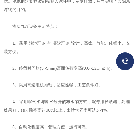
扰。池底的沉积物被刮板刮入泥斗中，定期排放，从而实现了去除悬
浮物的目的。
浅层气浮设备主要特点：
1、采用"浅池理论"与"零速理论"设计，高效、节能、体积小、安
装方便。
2、停留时间短(3~5min)裹面负荷率高(9.6~12φm2·h)。
3、采用高速电机拖动，适应性强，工艺条件好。
4、采用溶气水与原水分开的布水的方式，配专用释放器，处理
效果好，ss去除率高达90%以上，出渣含固率可达3~4%。
5、自动化程度高，管理方便，运行可靠。