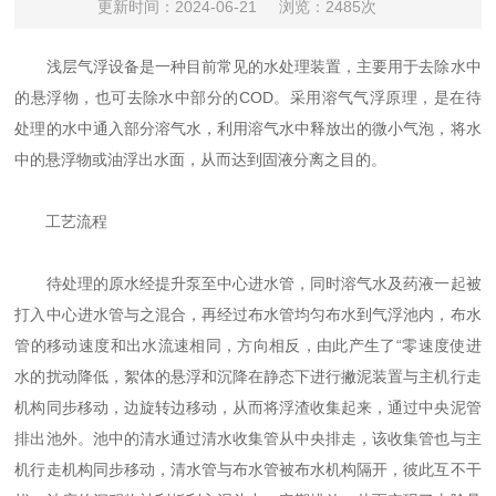
更新时间：2024-06-21
浏览：2485次
浅层气浮设备是一种目前常见的水处理装置，主要用于去除水中
的悬浮物，也可去除水中部分的COD。采用溶气气浮原理，是在待
处理的水中通入部分溶气水，利用溶气水中释放出的微小气泡，将水
中的悬浮物或油浮出水面，从而达到固液分离之目的。
工艺流程
待处理的原水经提升泵至中心进水管，同时溶气水及药液一起被
打入中心进水管与之混合，再经过布水管均匀布水到气浮池内，布水
管的移动速度和出水流速相同，方向相反，由此产生了“零速度使进
水的扰动降低，絮体的悬浮和沉降在静态下进行撇泥装置与主机行走
机构同步移动，边旋转边移动，从而将浮渣收集起来，通过中央泥管
排出池外。池中的清水通过清水收集管从中央排走，该收集管也与主
机行走机构同步移动，清水管与布水管被布水机构隔开，彼此互不干