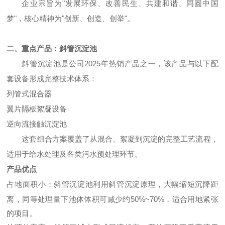
企业宗旨为"发展环保、改善民生、共建和谐、同圆中国
梦"，核心精神为"创新、创造、创举"。
二、重点产品：斜管沉淀池
斜管沉淀池是公司2025年热销产品之一，该产品与以下配
套设备形成完整技术体系：
列管式混合器
翼片隔板絮凝设备
逆向流接触沉淀池
这套组合方案覆盖了从混合、絮凝到沉淀的完整工艺流程，
适用于给水处理及各类污水预处理环节。
产品优点
占地面积小：斜管沉淀池利用斜管沉淀原理，大幅缩短沉降距
离，同等处理量下池体体积可减少约50%~70%，适合用地紧张
的项目。