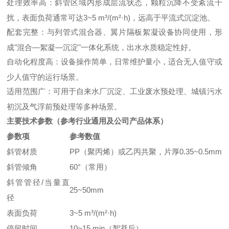
处理效率高：斜管区域内形成层流状态，颗粒沉降不受紊流干
扰，表面负荷通常可达3~5 m³/(m²·h)，远高于平流式沉淀池。
配套完整：与列管式混合器、翼片隔板絮凝设备协同使用，形
成"混合—絮凝—沉淀"一体化系统，出水水质稳定性好。
自动化程度高：设备操作简单，日常维护量小，适合无人值守或
少人值守的运行场景。
适用范围广：可用于自来水厂沉淀、工业废水预处理、城镇污水
初沉及气浮前预处理等多种场景。
主要技术参数（参考行业通用及公司产品体系）
参数项
参考数值
斜管材质
PP（聚丙烯）或乙丙共聚，片厚0.35~0.5mm
斜管倾角
60°（常用）
斜管管径/当量直
25~50mm
径
表面负荷
3~5 m³/(m²·h)
停留时间
10~15 min（絮凝后）