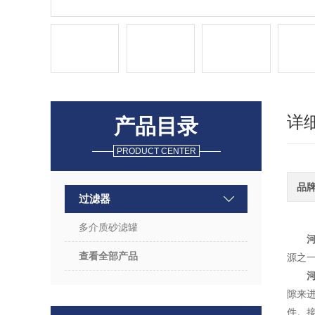
详
产品目录
PRODUCT CENTER
品
过滤器
多介质砂滤罐
查看全部产品
源之
隙来
件。