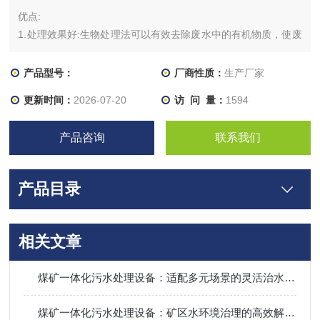
优点:
1.处理效果好:生物处理法可以有效去除废水中的有机物质，使废
水的含有机物质浓度大大降低。
2.操作简便:生物处理法设备简单，易于安装和运行。
产品型号：
厂商性质：
生产厂家
3.能耗低:相比于一些物理化学处理方法，生物处理法在能耗方面
更新时间：
2026-07-20
访 问 量：
1594
较低。
产品咨询
联系我们
产品目录
相关文章
煤矿一体化污水处理设备：适配多元场景的灵活治水利器
煤矿一体化污水处理设备：矿区水环境治理的高效解决方案