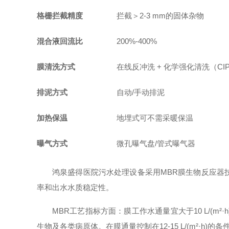
格栅拦截精度
拦截＞2-3 mm的固体杂物
混合液回流比
200%-400%
膜清洗方式
在线反冲洗 + 化学强化清洗（CI
排泥方式
自动/手动排泥
加热保温
地埋式可不需采暖保温
曝气方式
微孔曝气盘/管式曝气器
鸿泉盛得医院污水处理设备采用MBR膜生物反应器
率和出水水质稳定性。
MBR工艺指标方面：膜工作水通量宜大于10 L/
生物及各类病原体。在膜通量控制在12-15 L/(m²·h