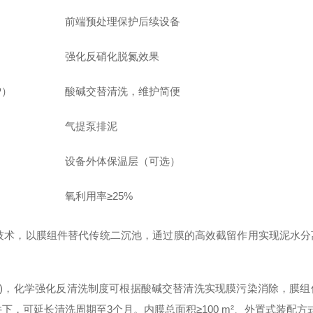
前端预处理保护后续设备
强化反硝化脱氮效果
P）
酸碱交替清洗，维护简便
气提泵排泥
设备外体保温层（可选）
氧利用率≥25%
技术，以膜组件替代传统二沉池，通过膜的高效截留作用实现泥水
(m²·h)，化学强化反清洗制度可根据酸碱交替清洗实现膜污染消除，
)的条件下，可延长清洗周期至3个月。内膜总面积≥100 m²、外置式装