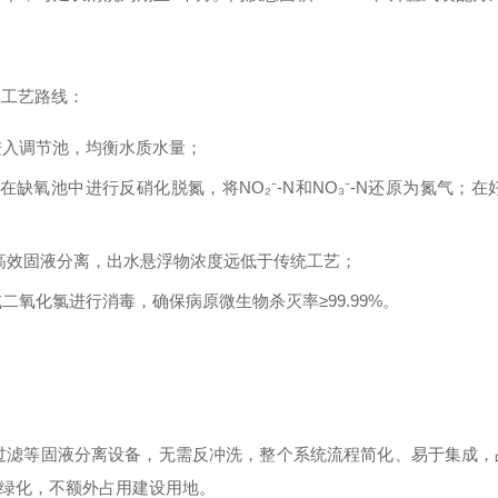
理工艺路线：
进入调节池，均衡水质水量；
在缺氧池中进行反硝化脱氮，将NO₂⁻-N和NO₃⁻-N还原为氮气
高效固液分离，出水悬浮物浓度远低于传统工艺；
氧化氯进行消毒，确保病原微生物杀灭率≥99.99%。
过滤等固液分离设备，无需反冲洗，整个系统流程简化、易于集成
绿化，不额外占用建设用地。