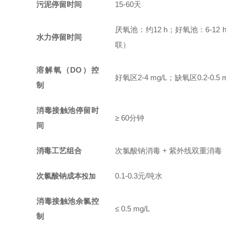
污泥停留时间
15-60天
厌氧池：约12 h；好氧池：6-12
水力停留时间
联）
溶解氧（DO）控
好氧区2-4 mg/L；缺氧区0.2-0.5 m
制
消毒接触池停留时
≥ 60分钟
间
消毒工艺组合
次氯酸钠消毒 + 紫外线双重消毒
次氯酸钠
成本
0.1-0.3元/吨水
投加
消毒接触池余氯控
≤ 0.5 mg/L
制