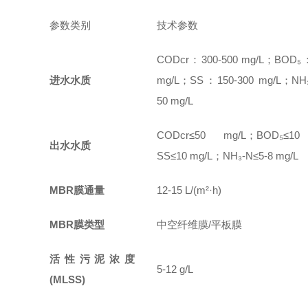
参数类别
技术参数
CODcr：300-500 mg/L；BOD₅：
进水水质
mg/L；SS：150-300 mg/L；NH
50 mg/L
CODcr≤50 mg/L；BOD₅≤10
出水水质
SS≤10 mg/L；NH₃-N≤5-8 mg/L
MBR膜通量
12-15 L/(m²·h)
MBR膜类型
中空纤维膜/平板膜
活性污泥浓度
5-12 g/L
(MLSS)