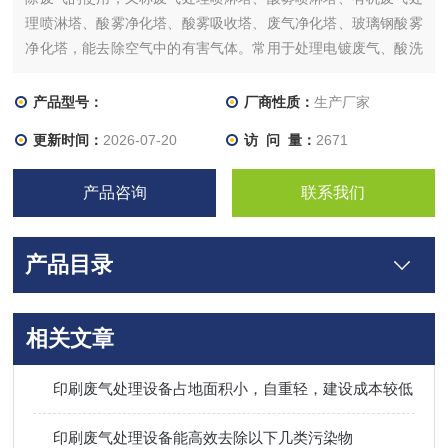
理喷淋塔、酸雾净化塔、酸雾吸收塔、废气净化塔、玻璃钢酸雾
净化塔，能去除空气中的有害气体。常用于处理电镀废气、酸洗
盐酸废气、硫化氢废气、二氧化氯废气、涂装车间废气、涂装线
废气等有机废气。
产品型号：
厂商性质：
生产厂家
更新时间：
2026-07-20
访 问 量：
2671
产品咨询
联系我们
产品目录
相关文章
印刷废气处理设备占地面积小，自重轻，建设成本较低
印刷废气处理设备能高效去除以下几类污染物