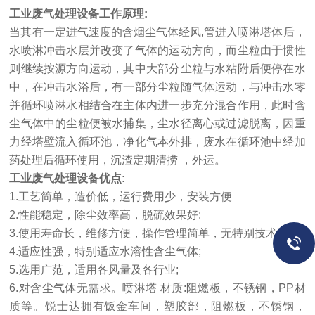
工业废气处理设备
工作原理:
当其有一定进气速度的含烟尘气体经风,管进入喷淋塔体后，
水喷淋冲击水层并改变了气体的运动方向，而尘粒由于惯性
则继续按源方向运动，其中大部分尘粒与水粘附后便停在水
中，在冲击水浴后，有一部分尘粒随气体运动，与冲击水零
并循环喷淋水相结合在主体内进一步充分混合作用，此时含
尘气体中的尘粒便被水捕集，尘水径离心或过滤脱离，因重
力经塔壁流入循环池，净化气本外排，废水在循环池中经加
药处理后循环使用，沉渣定期清捞 ，外运。
工业废气处理设备
优点:
1.工艺简单，造价低，运行费用少，安装方便
2.性能稳定，除尘效率高，脱硫效果好:
3.使用寿命长，维修方便，操作管理简单，无特别技术要求,
4.适应性强，特别适应水溶性含尘气体;
5.选用广范，适用各风量及各行业;
6.对含尘气体无需求。喷淋塔 材质:阻燃板，不锈钢，PP材
质等。锐士达拥有钣金车间，塑胶部，阻燃板，不锈钢，