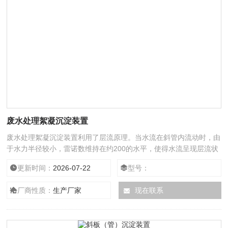
废水处理絮凝沉淀装置
废水处理絮凝沉淀装置利用了层流原理。当水流在斜管内流动时，由
于水力半径较小，雷诺数维持在约200的水平，使得水流呈现层流状
态。这种状态非常有利于沉淀，因为层流能够确保水流的稳定性，减
更新时间：
2026-07-22
型号：
少湍流对沉淀过程的干扰。
厂商性质：
生产厂家
现在联系