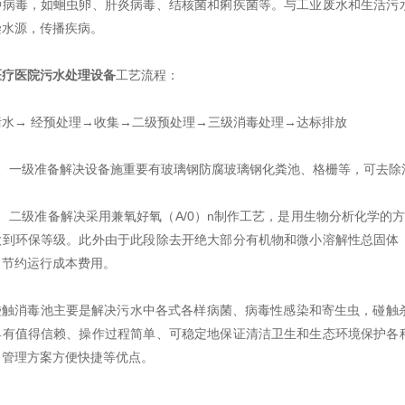
种病毒，如蛔虫卵、肝炎病毒、结核菌和痢疾菌等。与工业废水和生活污
染水源，传播疾病。
医疗医院污水处理设备
工艺流程：
污水→ 经预处理→收集→二级预处理→三级消毒处理→达标排放
1、一级准备解决设备施重要有玻璃钢防腐玻璃钢化粪池、格栅等，可去除
2、二级准备解决采用兼氧好氧（A/0）n制作工艺，是用生物分析化学的方
做到环保等级。此外由于此段除去开绝大部分有机物和微小溶解性总固体
，节约运行成本费用。
碰触消毒池主要是解决污水中各式各样病菌、病毒性感染和寄生虫，碰触杀菌
具有值得信赖、操作过程简单、可稳定地保证清洁卫生和生态环境保护各
、管理方案方便快捷等优点。