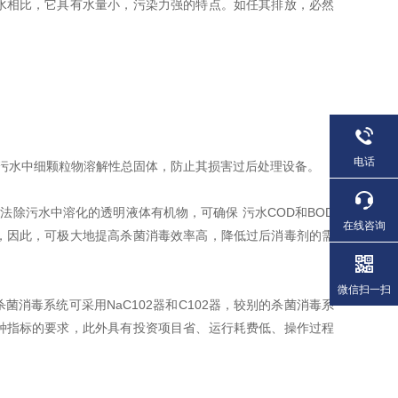
水相比，它具有水量小，污染力强的特点。如任其排放，必然
电话
污水中细颗粒物溶解性总固体，防止其损害过后处理设备。
法除污水中溶化的透明液体有机物，可确保 污水COD和BOD
在线咨询
，因此，可极大地提高杀菌消毒效率高，降低过后消毒剂的需
微信扫一扫
消毒系统可采用NaC102器和C102器，较别的杀菌消毒系
种指标的要求，此外具有投资项目省、运行耗费低、操作过程