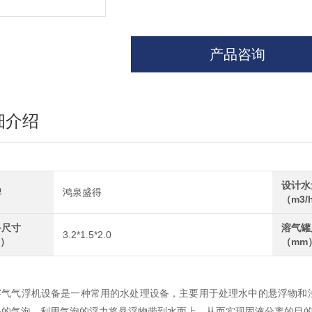
产品咨询
细介绍
设计水
牌
鸿泉盛得
（m3/
备尺寸
溶气罐
3.2*1.5*2.0
m）
（mm
溶气气浮机设备是一种常用的水处理设备，主要用于处理水中的悬浮物和
小的气泡，利用气泡的浮力将悬浮物带到水面上，从而实现固液分离的目