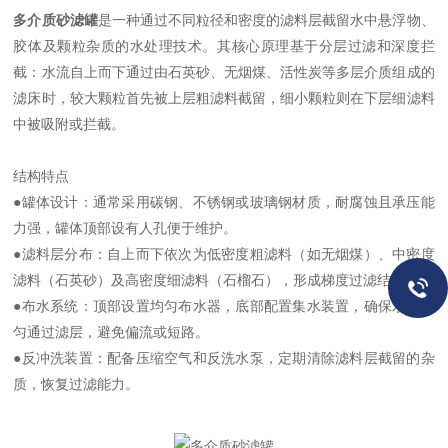
多介质砂滤罐
是一种通过不同粒径和密度的滤料层截留水中悬浮物、
胶体及颗粒杂质的水处理技术。其核心原理基于分层过滤和深度拦
截：水流自上而下通过由石英砂、无烟煤、活性炭等多层介质组成的
滤床时，较大颗粒首先被上层粗滤料截留，细小颗粒则在下层细滤料
中被吸附或拦截。
结构特点
●罐体设计：通常采用碳钢、不锈钢或玻璃钢材质，耐腐蚀且承压能
力强，罐体顶部设有人孔便于维护。
●滤料层分布：自上而下依次为低密度粗滤料（如无烟煤）、中密度
滤料（石英砂）及高密度细滤料（石榴石），形成梯度过滤结构。
●布水系统：顶部设置均匀布水器，底部配置集水装置，确保水流均
匀通过滤层，避免偏流或短路。
●反冲洗装置：配备压缩空气和反洗水泵，定期清除滤料层截留的杂
质，恢复过滤能力。